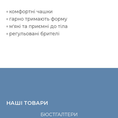
▫️ комфортні чашки
▫️ гарно тримають форму
▫️ м’які та приємні до тіла
▫️ регульовані брителі
НАШІ ТОВАРИ
БЮСТГАЛТЕРИ