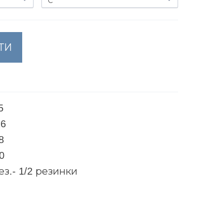
ТИ
5
26
8
0
ез.- 1/2 резинки